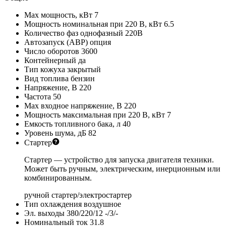
Max мощность, кВт
7
Мощность номинальная при 220 В, кВт
6.5
Количество фаз
однофазный 220В
Автозапуск (АВР)
опция
Число оборотов
3600
Контейнерный
да
Тип кожуха
закрытый
Вид топлива
бензин
Напряжение, В
220
Частота
50
Max входное напряжение, В
220
Мощность максимальная при 220 В, кВт
7
Емкость топливного бака, л
40
Уровень шума, дБ
82
Стартер
Стартер — устройство для запуска двигателя техники.
Может быть ручным, электрическим, инерционным или
комбинированным.
ручной стартер/электростартер
Тип охлаждения
воздушное
Эл. выходы 380/220/12
-/3/-
Номинальный ток
31.8