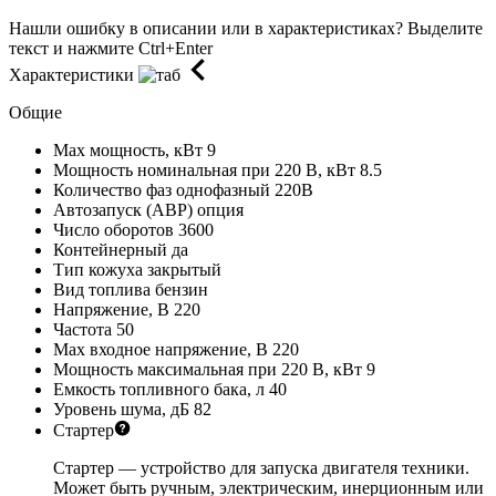
Нашли ошибку в описании или в характеристиках?
Выделите
текст и нажмите Ctrl+Enter
Характеристики
Общие
Max мощность, кВт
9
Мощность номинальная при 220 В, кВт
8.5
Количество фаз
однофазный 220В
Автозапуск (АВР)
опция
Число оборотов
3600
Контейнерный
да
Тип кожуха
закрытый
Вид топлива
бензин
Напряжение, В
220
Частота
50
Max входное напряжение, В
220
Мощность максимальная при 220 В, кВт
9
Емкость топливного бака, л
40
Уровень шума, дБ
82
Стартер
Стартер — устройство для запуска двигателя техники.
Может быть ручным, электрическим, инерционным или