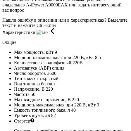
владельцев A-iPower A9000EAX или задать интересующий
вас вопрос
Нашли ошибку в описании или в характеристиках?
Выделите
текст и нажмите Ctrl+Enter
Характеристики
Общие
Max мощность, кВт
9
Мощность номинальная при 220 В, кВт
8.5
Количество фаз
однофазный 220В
Автозапуск (АВР)
опция
Число оборотов
3600
Тип кожуха
закрытый
Вид топлива
бензин
Напряжение, В
220
Частота
50
Max входное напряжение, В
220
Мощность максимальная при 220 В, кВт
9
Емкость топливного бака, л
40
Уровень шума, дБ
82
Стартер
Стартер — устройство для запуска двигателя техники.