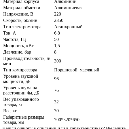
Материал корпуса
Алюминий
Материал обмотки
Алюминиевая
Напряжение, В
220
Скорость, об/мин
2850
Тип электромотора
Асинхронный
Ток, А
6,8
Частота, Гц
50
Мощность, кВт
1,5
Давление, бар
8
Производительность, л/
300
мин
Тип компрессора
Поршневой, масляный
Уровень звуковой
96
мощности, дБ
Уровень шума на
76
расстоянии 4м, дБ
Вес упакованного
32
товара, кг
Вес, кг
30
Габаритные размеры
700*320*650
товара, мм
Нашли ошибку в описании или в характеристиках?
Выделите