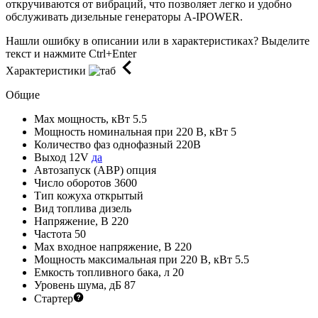
откручиваются от вибраций, что позволяет легко и удобно
обслуживать дизельные генераторы A-IPOWER.
Нашли ошибку в описании или в характеристиках?
Выделите
текст и нажмите Ctrl+Enter
Характеристики
Общие
Max мощность, кВт
5.5
Мощность номинальная при 220 В, кВт
5
Количество фаз
однофазный 220В
Выход 12V
да
Автозапуск (АВР)
опция
Число оборотов
3600
Тип кожуха
открытый
Вид топлива
дизель
Напряжение, В
220
Частота
50
Max входное напряжение, В
220
Мощность максимальная при 220 В, кВт
5.5
Емкость топливного бака, л
20
Уровень шума, дБ
87
Стартер