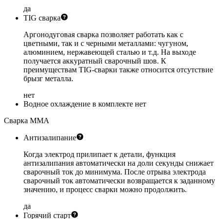
да
TIG сварка
Аргонодуговая сварка позволяет работать как с
цветными, так и с черными металлами: чугуном,
алюминием, нержавеющей сталью и т.д. На выходе
получается аккуратный сварочный шов. К
преимуществам TIG-сварки также относится отсутствие
брызг металла.
нет
Водное охлаждение в комплекте
нет
Сварка MMA
Антизалипание
Когда электрод прилипает к детали, функция
антизалипания автоматически на доли секунды снижает
сварочный ток до минимума. После отрыва электрода
сварочный ток автоматически возвращается к заданному
значению, и процесс сварки можно продолжить.
да
Горячий старт