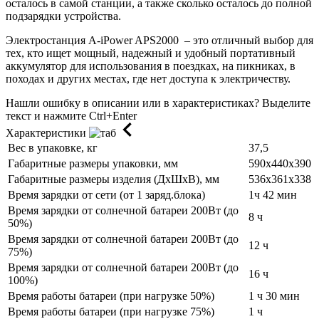
осталось в самой станции, а также сколько осталось до полной
подзарядки устройства.
Электростанция A-iPower APS2000 – это отличный выбор для
тех, кто ищет мощный, надежный и удобный портативный
аккумулятор для использования в поездках, на пикниках, в
походах и других местах, где нет доступа к электричеству.
Нашли ошибку в описании или в характеристиках?
Выделите
текст и нажмите Ctrl+Enter
Характеристики
Вес в упаковке, кг
37,5
Габаритные размеры упаковки, мм
590x440x390
Габаритные размеры изделия (ДхШхВ), мм
536x361x338
Время зарядки от сети (от 1 заряд.блока)
1ч 42 мин
Время зарядки от солнечной батареи 200Вт (до
8 ч
50%)
Время зарядки от солнечной батареи 200Вт (до
12 ч
75%)
Время зарядки от солнечной батареи 200Вт (до
16 ч
100%)
Время работы батареи (при нагрузке 50%)
1 ч 30 мин
Время работы батареи (при нагрузке 75%)
1 ч