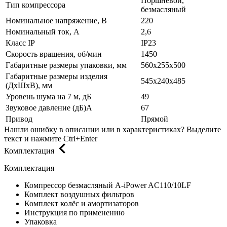
Поршневой,
Тип компрессора
безмасляный
Номинальное напряжение, В
220
Номинальный ток, А
2,6
Класс IP
IP23
Скорость вращения, об/мин
1450
Габаритные размеры упаковки, мм
560х255х500
Габаритные размеры изделия
545х240х485
(ДхШхВ), мм
Уровень шума на 7 м, дБ
49
Звуковое давление (дБ)А
67
Привод
Прямой
Нашли ошибку в описании или в характеристиках?
Выделите
текст и нажмите Ctrl+Enter
Комплектация
Комплектация
Компрессор безмасляный A-iPower AC110/10LF
Комплект воздушных фильтров
Комплект колёс и амортизаторов
Инструкция по применению
Упаковка