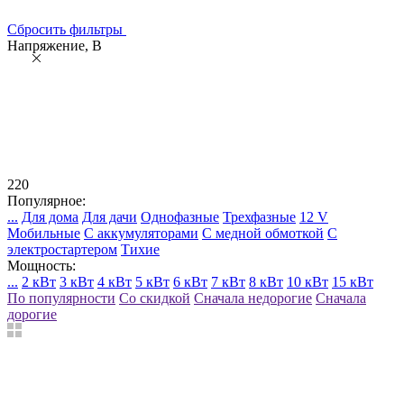
Сбросить фильтры
Напряжение, В
220
Популярное:
...
Для дома
Для дачи
Однофазные
Трехфазные
12 V
Мобильные
С аккумуляторами
С медной обмоткой
С
электростартером
Тихие
Мощность:
...
2 кВт
3 кВт
4 кВт
5 кВт
6 кВт
7 кВт
8 кВт
10 кВт
15 кВт
По популярности
Со скидкой
Сначала недорогие
Сначала
дорогие